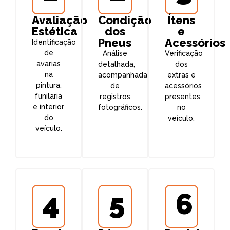
Avaliação
Condição
Ítens
Estética
dos
e
Pneus
Acessórios
Identificação
de
Análise
Verificação
avarias
detalhada,
dos
na
acompanhada
extras e
pintura,
de
acessórios
funilaria
registros
presentes
e interior
fotográficos.
no
do
veículo.
veículo.
4
5
6