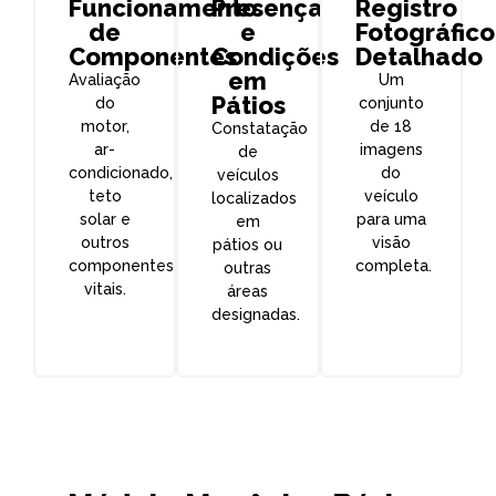
Funcionamento
Presença
Registro
de
e
Fotográfico
Componentes
Condições
Detalhado
em
Avaliação
Um
Pátios
do
conjunto
motor,
de 18
Constatação
ar-
imagens
de
condicionado,
do
veículos
teto
veículo
localizados
solar e
para uma
em
outros
visão
pátios ou
componentes
completa.
outras
vitais.
áreas
designadas.