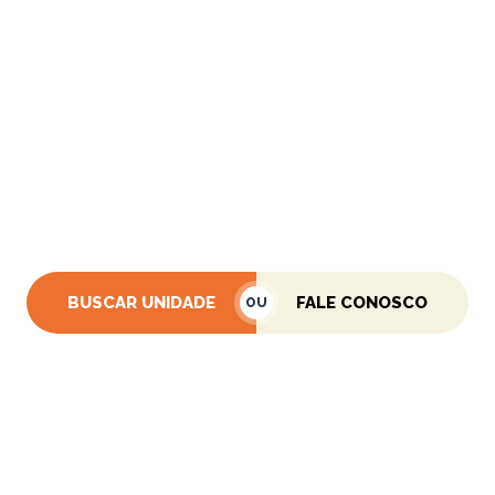
que optar pela vistoria vei
da Royal Vistorias?
olução completa e profissional para a vistoria de veículos
ntimos que você obtenha uma análise precisa, ajudando a re
segurança e confiança.
BUSCAR UNIDADE
FALE CONOSCO
OU